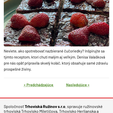
Neviete, ako spotrebovať nazbierané čučoriedky? Inšpirujte sa
týmto receptom, ktorí chutí malým aj veľkým. Denisa Valašková
pre nás opäť pripravila skvelý koláč, ktorý obsahuje samé zdraviu
prospešné živiny.
« Predchádzajúce
Nasledujúce »
Spoločnosť
Trhoviská Ružinov s.r.o
. spravuje ružinovské
trhoviská Trhovisko Miletičova, Trhovisko Herlianska a