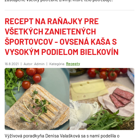
RECEPT NA RAŇAJKY PRE
VŠETKÝCH ZANIETENÝCH
ŠPORTOVCOV - OVSENÁ KAŠA S
VYSOKÝM PODIELOM BIELKOVÍN
16.8.2021
|
Autor: Admin
|
Kategória:
Recepty
Výživová poradkyňa Denisa Valašková sa s nami podelila o