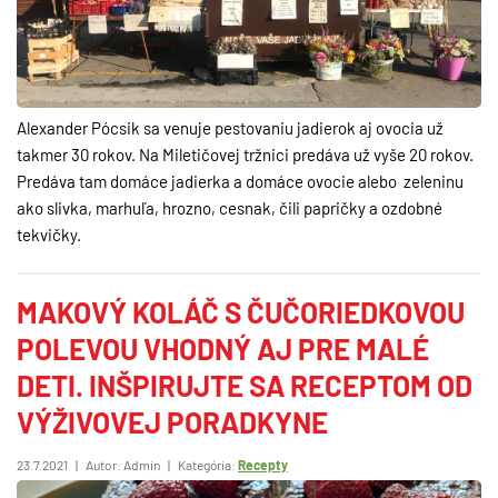
Alexander Pócsik sa venuje pestovaniu jadierok aj ovocia už
takmer 30 rokov. Na Miletičovej tržnici predáva už vyše 20 rokov.
Predáva tam domáce jadierka a domáce ovocie alebo zeleninu
ako slivka, marhuľa, hrozno, cesnak, čili papričky a ozdobné
tekvičky.
MAKOVÝ KOLÁČ S ČUČORIEDKOVOU
POLEVOU VHODNÝ AJ PRE MALÉ
DETI. INŠPIRUJTE SA RECEPTOM OD
VÝŽIVOVEJ PORADKYNE
23.7.2021
|
Autor: Admin
|
Kategória:
Recepty