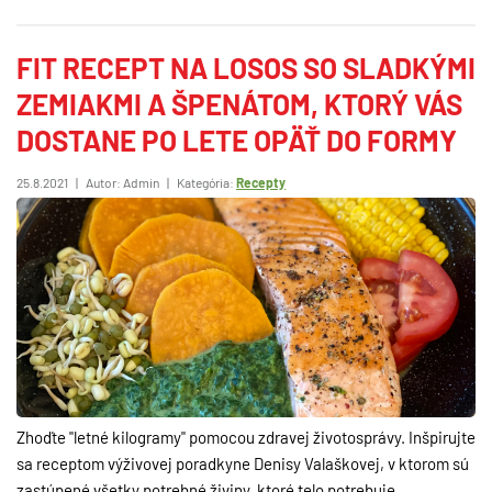
FIT RECEPT NA LOSOS SO SLADKÝMI
ZEMIAKMI A ŠPENÁTOM, KTORÝ VÁS
DOSTANE PO LETE OPÄŤ DO FORMY
25.8.2021
|
Autor: Admin
|
Kategória:
Recepty
Zhoďte "letné kilogramy" pomocou zdravej životosprávy. Inšpirujte
sa receptom výživovej poradkyne Denisy Valaškovej, v ktorom sú
zastúpené všetky potrebné živiny, ktoré telo potrebuje.