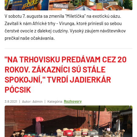
V sobotu 7. augusta sa zmenila "Miletička" na exotickú oázu.
Zavítali k nám Africké trhy - Virunga, ktoré priniesli so sebou
čerstvé ovocie z ďalekej cudziny. Vysoký záujem návštevníkov
prečkal naše očakávania.
"NA TRHOVISKU PREDÁVAM CEZ 20
ROKOV. ZÁKAZNÍCI SÚ STÁLE
SPOKOJNÍ," TVRDÍ JADIERKÁR
PÓCSIK
3.8.2021
|
Autor: Admin
|
Kategória:
Rozhovory