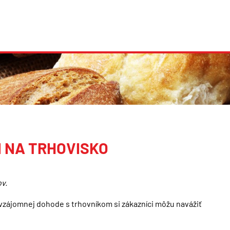
I NA TRHOVISKO
ov.
 vzájomnej dohode s trhovníkom si zákazníci môžu navážiť