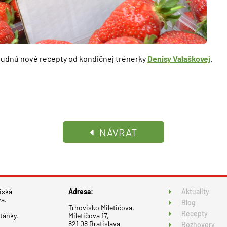
budnú nové recepty od kondičnej trénerky
Denisy Valaškovej
.
NÁVRAT
iská
Adresa:
Aktuality
va.
Blog
Trhovisko Miletičova,
Recepty
tánky,
Miletičova 17,
821 08 Bratislava
Rozhovory