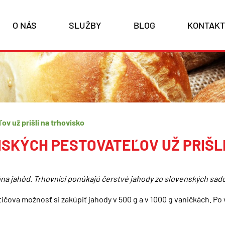
O NÁS
SLUŽBY
BLOG
KONTAKT
v už prišli na trhovisko
SKÝCH PESTOVATEĽOV UŽ PRIŠL
óna jahôd. Trhovníci ponúkajú čerstvé jahody zo slovenských sad
ičova možnosť si zakúpiť jahody v 500 g a v 1000 g vaničkách. Po